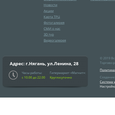
Новости
Акции
Карта ТРЦ
Фотогалерея
СМИ о нас
3D тур
Видеогалерея
© 2019 В
Адрес: г.Нягань, ул.Ленина, 28
Торгово-р
Политика
Часы работы:
Гипермаркет «Магнит»:
Создание
с 10.00 до 22.00
Круглосуточно
Система 
Настройки