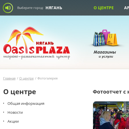
НЯГАНЬ
О ЦЕНТРЕ
А
Выберите город:
Главная
/
О центре
/
Фотогалерея
О центре
Фотоотчет с
Общая информация
Новости
Акции