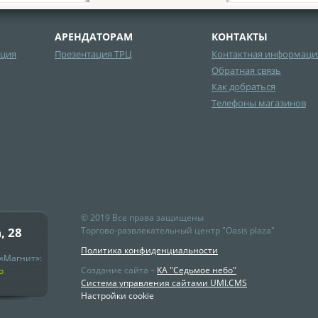
АРЕНДАТОРАМ
КОНТАКТЫ
ция
Презентация ТРЦ
Контактная информаци
Обратная связь
Как добраться
Телефоны магазинов
© 2019 Все права защищены
, 28
Торгово-развлекательный центр "Oasis plaza"
Политика конфиденциальности
«Магнит»:
Создание сайта –
КА "Седьмое небо"
о
Система управления сайтами UMI.CMS
Настройки cookie