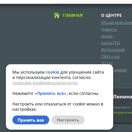
ГЛАВНАЯ
О ЦЕНТРЕ
Общая информа
Новости
Акции
Карта ТРЦ
Фотогалерея
СМИ о нас
3D тур
Видеогалерея
Мы используем
cookie
для улучшения сайта
и персонализации контента, согласно
политике конфиденциальности.
Нажимите
«Принять все»
, если согласны.
Адрес: г.Нягань, ул.Ленина
Настроить или отказаться от cookie можно в
Часы работы:
Гипермаркет 
настройках.
с 10.00 до 22.00
Круглосуточн
Принять все
Настроить