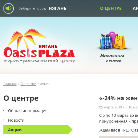
НЯГАНЬ
О ЦЕНТРЕ
А
Выберите город:
Главная
/
О центре
/
Акции
О центре
«-24% на же
05 марта 2019 г. - 10 ма
Общая информация
С 5 по 10 марта во в
Новости
приуроченная к пра
Акции
Ждем вас в ТРЦ "Oasi