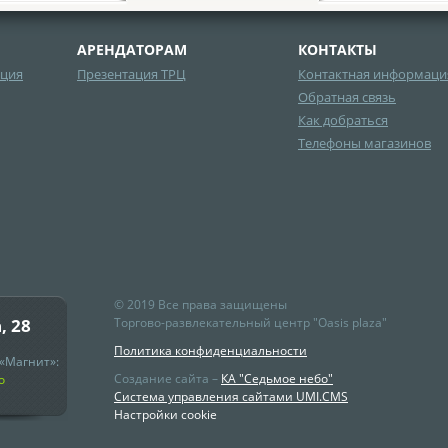
АРЕНДАТОРАМ
КОНТАКТЫ
ция
Презентация ТРЦ
Контактная информаци
Обратная связь
Как добраться
Телефоны магазинов
© 2019 Все права защищены
, 28
Торгово-развлекательный центр "Oasis plaza"
Политика конфиденциальности
«Магнит»:
Создание сайта –
КА "Седьмое небо"
о
Система управления сайтами UMI.CMS
Настройки cookie