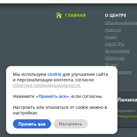
ГЛАВНАЯ
О ЦЕНТРЕ
Общая информа
Новости
Акции
Карта ТРЦ
Фотогалерея
СМИ о нас
3D тур
Видеогалерея
Мы используем
cookie
для улучшения сайта
и персонализации контента, согласно
политике конфиденциальности.
Нажимите
«Принять все»
, если согласны.
Адрес: г.Нягань, ул.Ленина
Настроить или отказаться от cookie можно в
Часы работы:
Гипермаркет 
настройках.
с 10.00 до 22.00
Круглосуточн
Принять все
Настроить