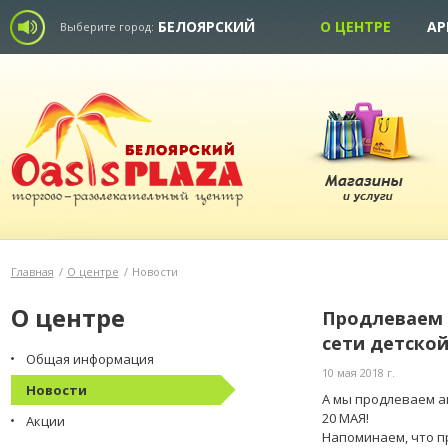
БЕЛОЯРСКИЙ
О ЦЕНТРЕ
АР
Выберите город:
Главная
/
О центре
/
Новости
О центре
Продлеваем 
сети детско
Общая информация
10 мая 2018 г.
Новости
А мы продлеваем а
20 МАЯ!
Акции
Напоминаем, что при