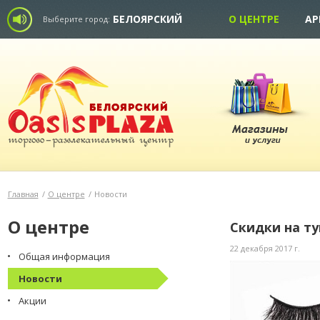
БЕЛОЯРСКИЙ
О ЦЕНТРЕ
АР
Выберите город:
Главная
/
О центре
/
Новости
О центре
Скидки на ту
22 декабря 2017 г.
Общая информация
Новости
Акции