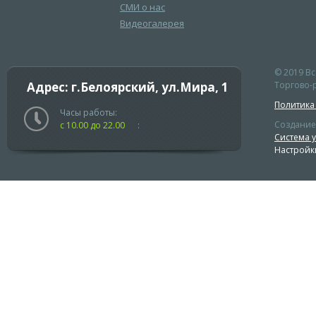
СМИ о нас
Видеогалерея
© 2019 В
Адрес: г.Белоярский, ул.Мира, 1
Торгово-р
Политика
Часы работы:
Создание
с 10.00 до 22.00
:
Система 
Настройк