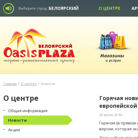
БЕЛОЯРСКИЙ
О ЦЕНТРЕ
АР
Выберите город:
Главная
/
О центре
/
Новости
О центре
Горячая новин
европейской
Общая информация
28 июня 2018 г.
Новости
Горячая (в прямом с
версии, которая эк
Акции
Этот чайник стане