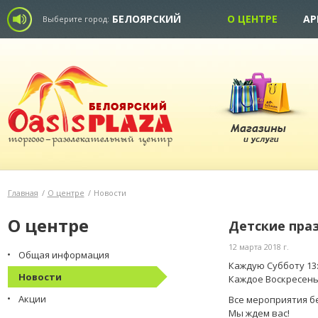
БЕЛОЯРСКИЙ
О ЦЕНТРЕ
АР
Выберите город:
Главная
/
О центре
/
Новости
О центре
Детские праз
12 марта 2018 г.
Общая информация
Каждую Субботу 13:0
Новости
Каждое Воскресенье 
Акции
Все мероприятия б
Мы ждем вас!