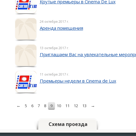
Крутые премьеры в Cinema De Lux
24 октября 2017 г.
Аренда помещения
13 октября 2017 г.
Приглашаем Вас на увлекательные меропр
11 октября 2017 г.
Премьеры недели в Cinema de Lux
←
→
5
6
7
8
9
10
11
12
13
Схема проезда