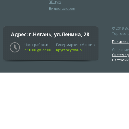
3D тур
Видеогалерея
© 2019 В
Адрес: г.Нягань, ул.Ленина, 28
Торгово-р
Политика
Часы работы:
Гипермаркет «Магнит»:
Создание
с 10.00 до 22.00
Круглосуточно
Система 
Настройк