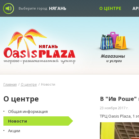
НЯГАНЬ
О ЦЕНТРЕ
АР
Выберите город:
Главная
/
О центре
/
Новости
О центре
В "Ив Роше"
23 ноября 2017 г.
Общая информация
ТРЦ Oasis Plaza, 1 
Новости
Акции