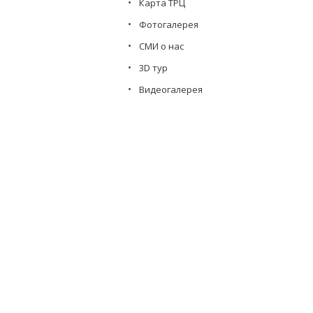
Карта ТРЦ
Фотогалерея
СМИ о нас
3D тур
Видеогалерея