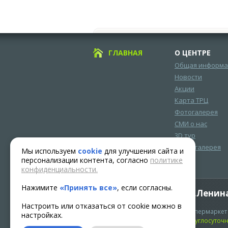
ГЛАВНАЯ
О ЦЕНТРЕ
Общая информа
Новости
Акции
Карта ТРЦ
Фотогалерея
СМИ о нас
3D тур
Видеогалерея
Мы используем
cookie
для улучшения сайта и
персонализации контента, согласно
политике
конфиденциальности.
Нажимите
«Принять все»
, если согласны.
Адрес: г.Нягань, ул.Ленина
Настроить или отказаться от cookie можно в
Часы работы:
Гипермаркет 
настройках.
с 10.00 до 22.00
Круглосуточ