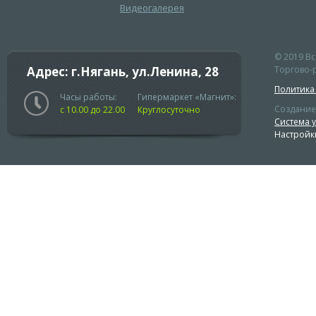
Видеогалерея
© 2019 В
Адрес: г.Нягань, ул.Ленина, 28
Торгово-р
Политика
Часы работы:
Гипермаркет «Магнит»:
Создание
с 10.00 до 22.00
Круглосуточно
Система 
Настройк