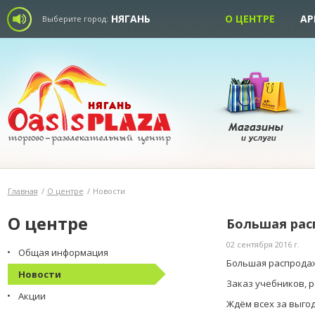
НЯГАНЬ
О ЦЕНТРЕ
АР
Выберите город:
Главная
/
О центре
/
Новости
О центре
Большая рас
02 сентября 2016 г.
Общая информация
Большая распродаж
Новости
Заказ учебников, р
Акции
Ждём всех за выго