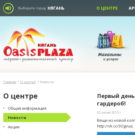
НЯГАНЬ
О ЦЕНТРЕ
АР
Выберите город:
Главная
/
О центре
/
Новости
О центре
Первый день
гардероб!
Общая информация
02 июня 2015 г.
Новости
Вещи из новой колл
http://vk.cc/3Ogvuq
Акции