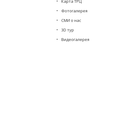
Карта ТРЦ
Фотогалерея
СМИ о нас
3D тур
Видеогалерея