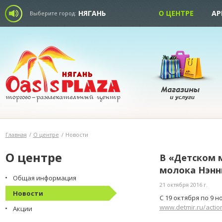
НЯГАНЬ
О ЦЕНТРЕ
АР
Выберите город:
Главная
/
О центре
/
Новости
О центре
В «Детском 
молока Нэнн
Общая информация
21 октября 2016 г.
Новости
С 19 октября по 9 
www.detmir.ru/actio
Акции