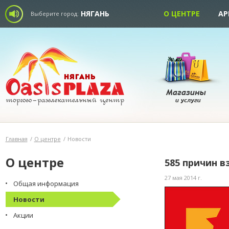
НЯГАНЬ
О ЦЕНТРЕ
АР
Выберите город:
Главная
/
О центре
/
Новости
О центре
585 причин в
27 мая 2014 г.
Общая информация
Новости
Акции