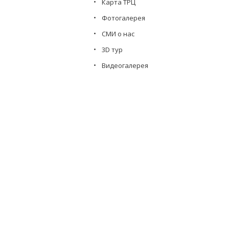
Карта ТРЦ
Фотогалерея
СМИ о нас
3D тур
Видеогалерея