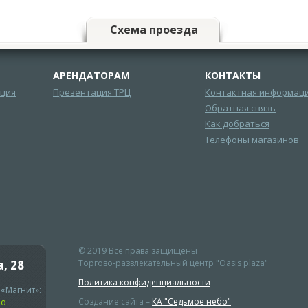
Схема проезда
АРЕНДАТОРАМ
КОНТАКТЫ
ция
Презентация ТРЦ
Контактная информац
Обратная связь
Как добраться
Телефоны магазинов
© 2019 Все права защищены
, 28
Торгово-развлекательный центр "Oasis plaza"
Политика конфиденциальности
«Магнит»:
Создание сайта –
КА "Седьмое небо"
но