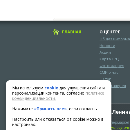
ГЛАВНАЯ
О ЦЕНТРЕ
Общая информа
Новости
Акции
Карта ТРЦ
Фотогалерея
СМИ о нас
3D тур
Видеогалерея
Мы используем
cookie
для улучшения сайта и
персонализации контента, согласно
политике
конфиденциальности.
Нажимите
«Принять все»
, если согласны.
Адрес: г.Нягань, ул.Ленина
Настроить или отказаться от cookie можно в
Часы работы:
Гипермаркет 
настройках.
с 10.00 до 22.00
Круглосуточ